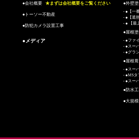
●会社概要
★まずは会社概要をご覧ください
●外壁
- ●【
●トーソー不動産
- ●【
- ● 
●防犯カメラ設置工事
●屋根
●メディア
- ●フ
- ●ス
- ●グ
●屋根
- ●ス
- ●M
- ●ス
●防水
●大規