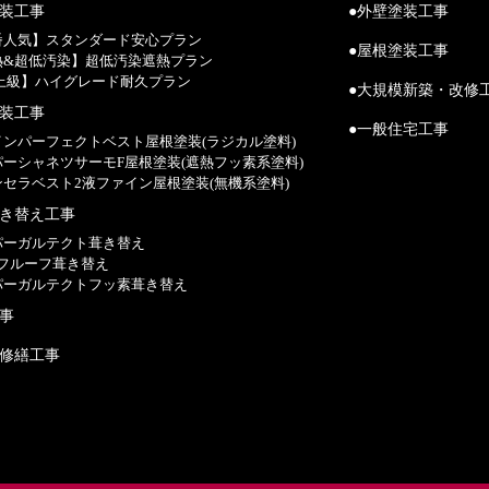
塗装工事
●外壁塗装工事
一番人気】スタンダード安心プラン
●屋根塗装工事
遮熱&超低汚染】超低汚染遮熱プラン
【最上級】ハイグレード耐久プラン
●大規模新築・改修
塗装工事
●一般住宅工事
ァインパーフェクトベスト屋根塗装(ラジカル塗料)
ーパーシャネツサーモF屋根塗装(遮熱フッ素系塗料)
ランセラベスト2液ファイン屋根塗装(無機系塗料)
葺き替え工事
ーパーガルテクト葺き替え
Sタフルーフ葺き替え
ーパーガルテクトフッ素葺き替え
工事
模修繕工事