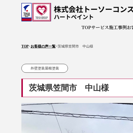
株式会
TOP
サービス
施工事例
お
TOP
>
お客様の声一覧
>
茨城県笠間市 中山様
外壁塗装屋根塗装
茨城県笠間市 中山様