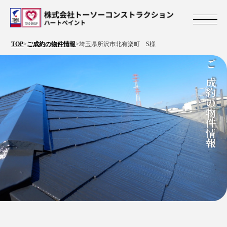
株式会社トーソ
TOP
>
ご成約の物件情報
>
埼玉県所沢市北有楽町 S様
ご成約の物件情報