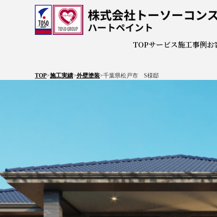
株式会
TOP
サービス
施工事例
お
TOP
>
施工実績
>
外壁塗装
>
千葉県松戸市 S様邸