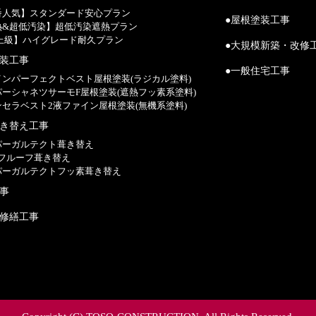
一番人気】スタンダード安心プラン
●屋根塗装工事
遮熱&超低汚染】超低汚染遮熱プラン
【最上級】ハイグレード耐久プラン
●大規模新築・改修
塗装工事
●一般住宅工事
ァインパーフェクトベスト屋根塗装(ラジカル塗料)
ーパーシャネツサーモF屋根塗装(遮熱フッ素系塗料)
ランセラベスト2液ファイン屋根塗装(無機系塗料)
葺き替え工事
ーパーガルテクト葺き替え
Sタフルーフ葺き替え
ーパーガルテクトフッ素葺き替え
工事
模修繕工事