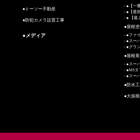
- ●【
●トーソー不動産
- ●【
- ● 
●防犯カメラ設置工事
●屋根
●メディア
- ●フ
- ●ス
- ●グ
●屋根
- ●ス
- ●M
- ●ス
●防水
●大規