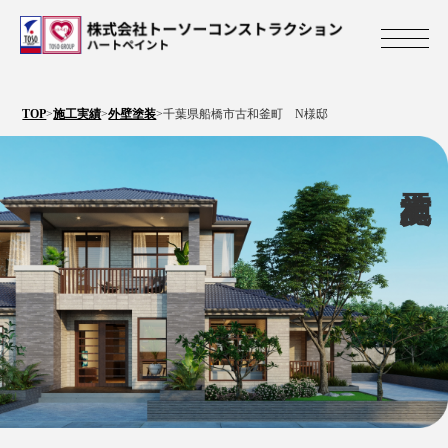
株式会社トーソ
TOP
>
施工実績
>
外壁塗装
>
千葉県船橋市古和釜町 N様邸