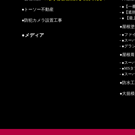
- ●【
●トーソー不動産
- ●【
- ● 
●防犯カメラ設置工事
●屋根
●メディア
- ●フ
- ●ス
- ●グ
●屋根
- ●ス
- ●M
- ●ス
●防水
●大規