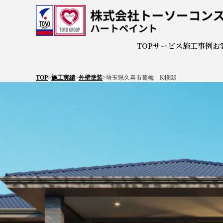
株式会
TOP
サービス
施工事例
お
TOP
>
施工実績
>
外壁塗装
>
埼玉県久喜市葛梅 K様邸