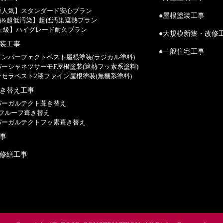
一番人気】スタンダード安心プラン
●屋根塗装工事
遮熱&超低汚染】超低汚染遮熱プラン
【最上級】ハイグレード耐久プラン
●大規模新築・改修
塗装工事
●一般住宅工事
ァインパーフェクトベスト屋根塗装(ラジカル塗料)
ーパーシャネツサーモF屋根塗装(遮熱フッ素系塗料)
ランセラベスト2液ファイン屋根塗装(無機系塗料)
葺き替え工事
ーパーガルテクト葺き替え
Sタフルーフ葺き替え
ーパーガルテクトフッ素葺き替え
工事
模修繕工事