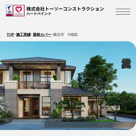
株式会社トーソ
TOP
>
施工実績
>
屋根カバー
>
横浜市 N様邸