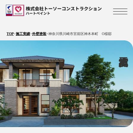
株式会社トーソ
TOP
>
施工実績
>
外壁塗装
>
神奈川県川崎市宮前区神木本町 O様邸